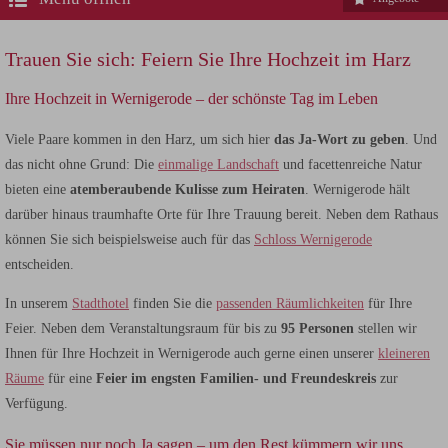
Trauen Sie sich: Feiern Sie Ihre Hochzeit im Harz
Ihre Hochzeit in Wernigerode – der schönste Tag im Leben
Viele Paare kommen in den Harz, um sich hier
das Ja-Wort zu geben
. Und
das nicht ohne Grund: Die
einmalige Landschaft
und facettenreiche Natur
bieten eine
atemberaubende Kulisse zum Heiraten
. Wernigerode hält
darüber hinaus traumhafte Orte für Ihre Trauung bereit. Neben dem Rathaus
können Sie sich beispielsweise auch für das
Schloss Wernigerode
entscheiden.
In unserem
Stadthotel
finden Sie die
passenden Räumlichkeiten
für Ihre
Feier. Neben dem Veranstaltungsraum für bis zu
95 Personen
stellen wir
Ihnen für Ihre Hochzeit in Wernigerode auch gerne einen unserer
kleineren
Räume
für eine
Feier im engsten Familien- und Freundeskreis
zur
Verfügung.
Sie müssen nur noch Ja sagen – um den Rest kümmern wir uns