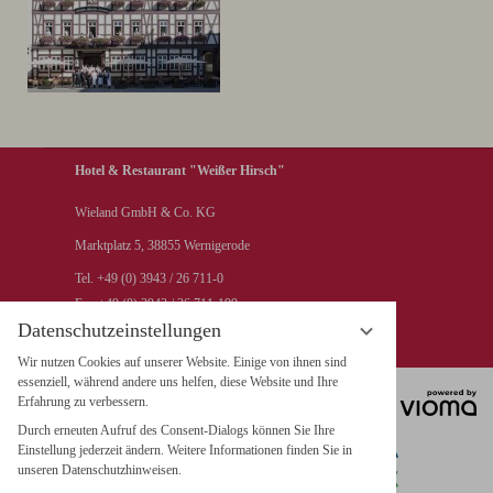
Hotel & Restaurant "Weißer Hirsch"
Wieland GmbH & Co. KG
Marktplatz 5, 38855 Wernigerode
Tel. +49 (0) 3943 / 26 711-0
Fax +49 (0) 3943 / 26 711-199
Datenschutzeinstellungen
info@hotel-weisser-hirsch.de
Wir nutzen Cookies auf unserer Website. Einige von ihnen sind
essenziell, während andere uns helfen, diese Website und Ihre
Erfahrung zu verbessern.
Durch erneuten Aufruf des Consent-Dialogs können Sie Ihre
Einstellung jederzeit ändern. Weitere Informationen finden Sie in
unseren Datenschutzhinweisen.