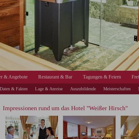
r & Angebote
Restaurant & Bar
Tagungen & Feiern
Fre
Daten & Fakten
Lage & Anreise
Auszubildende
Meisterschaften
Impressionen rund um das Hotel "Weißer Hirsch"