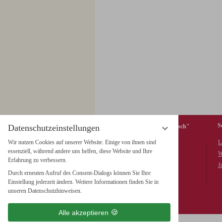
S
Datenschutzeinstellungen
Hotel & Restaurant "Weißer Hirsch"
Wir nutzen Cookies auf unserer Website. Einige von ihnen sind
L
Wieland GmbH & Co. KG
essenziell, während andere uns helfen, diese Website und Ihre
Marktplatz 5, 38855 Wernigerode
W
Erfahrung zu verbessern.
Tel. +49 (0) 3943 / 26 711-0
J
Durch erneuten Aufruf des Consent-Dialogs können Sie Ihre
Fax +49 (0) 3943 / 26 711-199
Einstellung jederzeit ändern. Weitere Informationen finden Sie in
info@hotel-weisser-hirsch.de
unseren Datenschutzhinweisen.
Alle akzeptieren