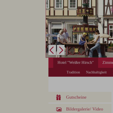
Hotel "Weißer Hirsch"
Zimme
Tradition
Nachhaltigkeit
Gutscheine
Bildergalerie/ Video