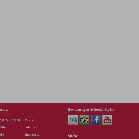
ervice
Bewertungen & Social Media
age & Anreise
AGB
etter
Sitemap
obs
Impressum
Suche