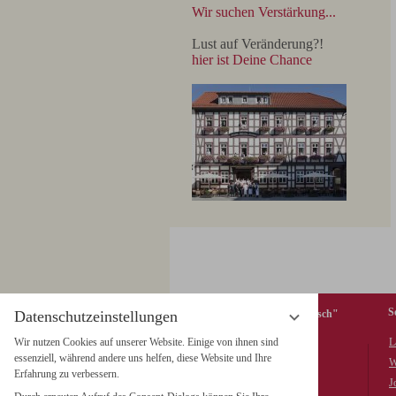
Wir suchen Verstärkung...
Lust auf Veränderung?!
hier ist Deine Chance
S
Datenschutzeinstellungen
Hotel & Restaurant "Weißer Hirsch"
Wir nutzen Cookies auf unserer Website. Einige von ihnen sind
L
Wieland GmbH & Co. KG
essenziell, während andere uns helfen, diese Website und Ihre
Marktplatz 5, 38855 Wernigerode
W
Erfahrung zu verbessern.
Tel. +49 (0) 3943 / 26 711-0
J