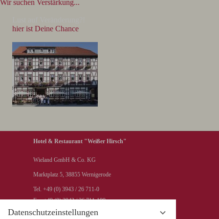
Wir suchen Verstärkung...
Lust auf Veränderung?!
hier ist Deine Chance
Hotel & Restaurant "Weißer Hirsch"
Wieland GmbH & Co. KG
Marktplatz 5, 38855 Wernigerode
Tel. +49 (0) 3943 / 26 711-0
Fax +49 (0) 3943 / 26 711-199
Datenschutzeinstellungen
info@hotel-weisser-hirsch.de