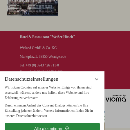
Hotel & Restaurant "Weißer Hirsch"
Wieland GmbH & Co. KG
Marktplatz 5, 38855 Wernigerode
Tel. +49 (0) 3943 / 26 711-0
Fax +49 (0) 3943 / 26 711-199
Datenschutzeinstellungen
info@hotel-weisser-hirsch.de
Wir nutzen Cookies auf unserer Website. Einige von ihnen sind
essenziell, während andere uns helfen, diese Website und Ihre
Erfahrung zu verbessern.
Durch erneuten Aufruf des Consent-Dialogs können Sie Ihre
Einstellung jederzeit ändern. Weitere Informationen finden Sie in
unseren Datenschutzhinweisen.
Alle akzeptieren