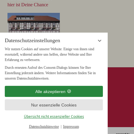
hier ist Deine Chance
Datenschutzeinstellungen
Wir nutzen Cookies auf unserer Website. Einige von ihnen sind
essenziell, während andere uns helfen, diese Website und Ihre
Erfahrung zu verbessern.
Durch erneuten Aufruf des Consent-Dialogs können Sie Ihre
Einstellung jederzeit ändern. Weitere Informationen finden Sie in
Hotel & Restaurant "Weißer Hirsch"
unseren Datenschutzhinweisen.
Wieland GmbH & Co. KG
Alle akzeptieren
Marktplatz 5, 38855 Wernigerode
Tel. +49 (0) 3943 / 26 711-0
Nur essenzielle Cookies
Fax +49 (0) 3943 / 26 711-199
Übersicht nicht essenzieller Cookies
info@hotel-weisser-hirsch.de
Datenschutzhinweise
Impressum