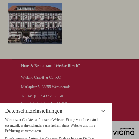
Hotel & Restaurant "Weißer Hirsch"
Wieland GmbH & Co. KG
Marktplatz 5, 38855 Wernigerode
Tel. +49 (0) 3943 / 26 711-0
Fax +49 (0) 3943 / 26 711-199
Datenschutzeinstellungen
info@hotel-weisser-hirsch.de
Wir nutzen Cookies auf unserer Website. Einige von ihnen sind
essenziell, während andere uns helfen, diese Website und Ihre
Erfahrung zu verbessern.