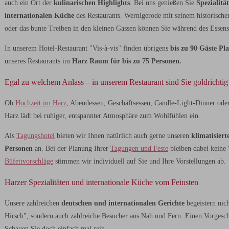
auch ein Ort der
kulinarischen Highlights
. Bei uns genießen Sie
Spezialit
internationalen Küche
des Restaurants. Wernigerode mit seinem historisch
oder das bunte Treiben in den kleinen Gassen können Sie während des Essens
In unserem Hotel-Restaurant "Vis-à-vis" finden übrigens
bis zu 90 Gäste Pla
unseres Restaurants im
Harz Raum für bis zu 75 Personen.
Egal zu welchem Anlass – in unserem Restaurant sind Sie goldrichtig
Ob
Hochzeit im Harz
, Abendessen, Geschäftsessen, Candle-Light-Dinner ode
Harz lädt bei ruhiger, entspannter Atmosphäre zum Wohlfühlen ein.
Als
Tagungshotel
bieten wir Ihnen natürlich auch gerne unseren
klimatisiert
Personen
an. Bei der Planung Ihrer
Tagungen und Feste
bleiben dabei keine
Büfettvorschläge
stimmen wir individuell auf Sie und Ihre Vorstellungen ab.
Harzer Spezialitäten und internationale Küche vom Feinsten
Unsere zahlreichen
deutschen und internationalen Gerichte
begeistern nich
Hirsch", sondern auch zahlreiche Besucher aus Nah und Fern. Einen Vorgesch
Schauen Sie doch einfach mal rein.