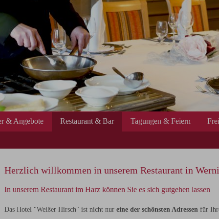
r & Angebote
Restaurant & Bar
Tagungen & Feiern
Fre
Herzlich willkommen in unserem Restaurant in Wern
In unserem Restaurant im Harz können Sie es sich gutgehen lassen
Das Hotel "Weißer Hirsch" ist nicht nur
eine der schönsten Adressen
für Ih