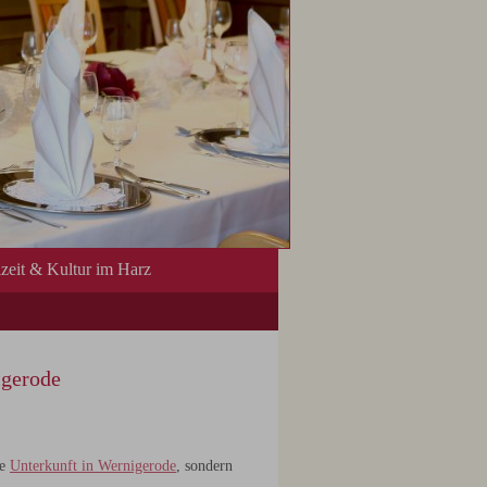
izeit & Kultur im Harz
igerode
re
Unterkunft in Wernigerode
, sondern