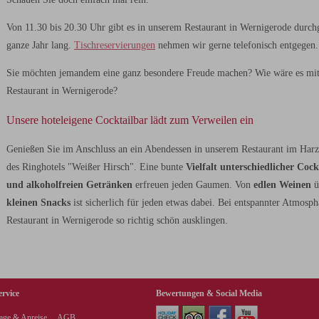
Von 11.30 bis 20.30 Uhr gibt es in unserem Restaurant in Wernigerode dur
ganze Jahr lang.
Tischreservierungen
nehmen wir gerne telefonisch entgegen.
Sie möchten jemandem eine ganz besondere Freude machen? Wie wäre es mi
Restaurant in Wernigerode?
Unsere hoteleigene Cocktailbar lädt zum Verweilen ein
Genießen Sie im Anschluss an ein Abendessen in unserem Restaurant im Harz 
des Ringhotels "Weißer Hirsch". Eine bunte
Vielfalt unterschiedlicher Cockt
und alkoholfreien Getränken
erfreuen jeden Gaumen. Von
edlen Weinen
ü
kleinen Snacks
ist sicherlich für jeden etwas dabei. Bei entspannter Atmos
Restaurant in Wernigerode so richtig schön ausklingen.
ervice
Bewertungen & Social Media
age & Anreise
AGB