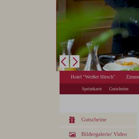
Hotel "Weißer Hirsch"
Zimme
Speisekarte
Gutscheine
Gutscheine
Bildergalerie/ Video