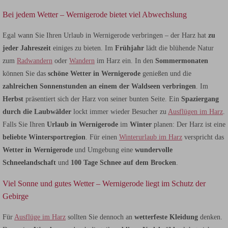
Bei jedem Wetter – Wernigerode bietet viel Abwechslung
Egal wann Sie Ihren Urlaub in Wernigerode verbringen – der Harz hat
zu
jeder Jahreszeit
einiges zu bieten. Im
Frühjahr
lädt die blühende Natur
zum
Radwandern
oder
Wandern
im Harz ein. In den
Sommermonaten
können Sie das
schöne Wetter in Wernigerode
genießen und die
zahlreichen Sonnenstunden an einem der Waldseen verbringen
. Im
Herbst
präsentiert sich der Harz von seiner bunten Seite. Ein
Spaziergang
durch die Laubwälder
lockt immer wieder Besucher zu
Ausflügen im Harz
.
Falls Sie Ihren
Urlaub in Wernigerode
im
Winter
planen: Der Harz ist eine
beliebte Wintersportregion
. Für einen
Winterurlaub im Harz
verspricht das
Wetter in Wernigerode
und Umgebung eine
wundervolle
Schneelandschaft
und
100 Tage Schnee auf dem Brocken
.
Viel Sonne und gutes Wetter – Wernigerode liegt im Schutz der
Gebirge
Für
Ausflüge im Harz
sollten Sie dennoch an
wetterfeste Kleidung
denken.