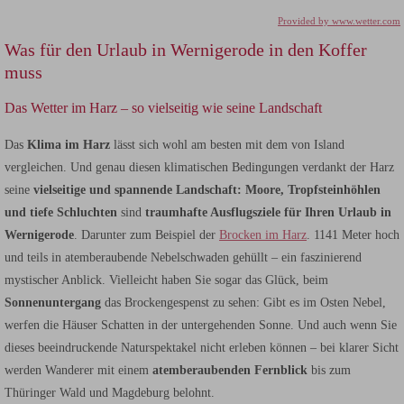
Provided by www.wetter.com
Was für den Urlaub in Wernigerode in den Koffer
muss
Das Wetter im Harz – so vielseitig wie seine Landschaft
Das
Klima im Harz
lässt sich wohl am besten mit dem von Island
vergleichen. Und genau diesen klimatischen Bedingungen verdankt der Harz
seine
vielseitige und spannende Landschaft: Moore, Tropfsteinhöhlen
und tiefe Schluchten
sind
traumhafte Ausflugsziele für Ihren Urlaub in
Wernigerode
. Darunter zum Beispiel der
Brocken im Harz
. 1141 Meter hoch
und teils in atemberaubende Nebelschwaden gehüllt – ein faszinierend
mystischer Anblick. Vielleicht haben Sie sogar das Glück, beim
Sonnenuntergang
das Brockengespenst zu sehen: Gibt es im Osten Nebel,
werfen die Häuser Schatten in der untergehenden Sonne. Und auch wenn Sie
dieses beeindruckende Naturspektakel nicht erleben können – bei klarer Sicht
werden Wanderer mit einem
atemberaubenden Fernblick
bis zum
Thüringer Wald und Magdeburg belohnt.