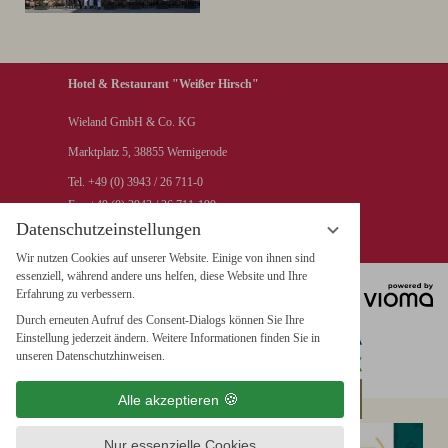
Hotel & Restaurant "Weißer Hirsch"
Wieland GmbH & Co. KG
Marktplatz 5, 38855 Wernigerode
Tel. +49 (0) 3943 / 26 711-0
Fax +49 (0) 3943 / 26 711-199
Datenschutzeinstellungen
info@hotel-weisser-hirsch.de
Wir nutzen Cookies auf unserer Website. Einige von ihnen sind
essenziell, während andere uns helfen, diese Website und Ihre
Erfahrung zu verbessern.
Durch erneuten Aufruf des Consent-Dialogs können Sie Ihre
Einstellung jederzeit ändern. Weitere Informationen finden Sie in
unseren Datenschutzhinweisen.
Alle akzeptieren
Nur essenzielle Cookies