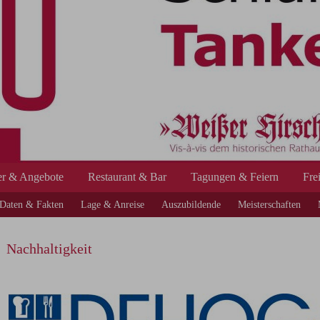
r & Angebote
Restaurant & Bar
Tagungen & Feiern
Fre
Daten & Fakten
Lage & Anreise
Auszubildende
Meisterschaften
Nachhaltigkeit