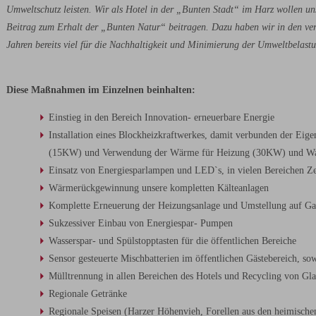
Umweltschutz leisten. Wir als Hotel in der „Bunten Stadt“ im Harz wollen un
Beitrag zum Erhalt der „Bunten Natur“ beitragen. Dazu haben wir in den ve
Jahren bereits viel für die Nachhaltigkeit und Minimierung der Umweltbelast
Diese Maßnahmen im Einzelnen beinhalten:
Einstieg in den Bereich Innovation- erneuerbare Energie
Installation eines Blockheizkraftwerkes, damit verbunden der Eig
(15KW) und Verwendung der Wärme für Heizung (30KW) und War
Einsatz von Energiesparlampen und LED`s, in vielen Bereichen Z
Wärmerückgewinnung unsere kompletten Kälteanlagen
Komplette Erneuerung der Heizungsanlage und Umstellung auf Ga
Sukzessiver Einbau von Energiespar- Pumpen
Wasserspar- und Spülstopptasten für die öffentlichen Bereiche
Sensor gesteuerte Mischbatterien im öffentlichen Gästebereich, so
Mülltrennung in allen Bereichen des Hotels und Recycling von Gla
Regionale Getränke
Regionale Speisen (Harzer Höhenvieh, Forellen aus den heimisch