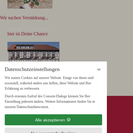
Wir suchen Verstärkung...
Lust auf Veränderung?!
hier ist Deine Chance
Datenschutzeinstellungen
Wir nutzen Cookies auf unserer Website. Einige von ihnen sind
essenziell, während andere uns helfen, diese Website und Ihre
Erfahrung zu verbessern.
Durch erneuten Aufruf des Consent-Dialogs können Sie Ihre
Einstellung jederzeit ändern. Weitere Informationen finden Sie in
Hotel & Restaurant "Weißer Hirsch"
unseren Datenschutzhinweisen.
Wieland GmbH & Co. KG
Alle akzeptieren
Marktplatz 5, 38855 Wernigerode
Tel. +49 (0) 3943 / 26 711-0