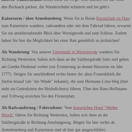
den Rucksack packen, die Wanderschuhe schnüren und los geht's.
Kaiserturm / über Armeleuteberg
: Wenn Sie in Ihrem
Kurzurlaub im Harz
zum Kaiserturm wandern, radwandern oder mit dem Fahrrad fahren, erwartet
Sie ein atemberaubender Blick über Wernigerode und zum Schloss. Zudem
haben Sie hier die Möglichkeit bei einer Rast gemütlich zu picknicken!
Als Wanderung
: Von unserer
Unterkunft in Wernigerode
wandern Sie
Richtung Westerntor, halten sich dann an der Salzbergstraße links und gehen
am Goethe-Denkmal vorbei (zur Erinnerung an dessen Harzreise im Jahr
1777). Steigen Sie anschließend rechts hinter der alten Frauenklinik die
Stufen hinauf (als "die Winde" bekannt), die zum Hermann-Löns-Weg (hier
steht ein Gedenkstein des Heidedichters) führen. Über den Hans-Hoffmann-
und Triftweg erreichen Sie den Försterplatz.
Als Radwanderung / Fahrradtour
: Vom
historischen Hotel "Weißer
Hirsch"
fahren Sie Richtung Westerntor, halten sich dann an der
Salzbergstraße in Richtung Amelungsweg. Biegen Sie hier rechts ab.
Armeleuteberg und Kaiserturm sind ab hier gut ausgeschildert.