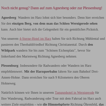
Noch nicht genug? Dann auf zum Agnesberg oder zur Plessenburg!
Agnesberg
: Wandern im Harz lohnt sich hier besonders. Denn hier erreichen
Sie den
einzigen Berg, von dem man das Schloss Wernigerode sehen
kann. Auch hier bietet sich die Gelegenheit für ein gemütliches Picknick.
Von unserem
4-Sterne-Hotel im Harz
halten Sie sich Richtung Mühlental und
passieren den Theobaldifriedhof Richtung Christianental. Durch
den
Wildpark
wandern Sie bis zum "Schönen Eichenplatz", bevor Sie
linkerhand den Marienweg Richtung Agnesberg nehmen.
Plessenburg
: Insbesondere für Radwandern oder Wandern im Harz
empfehlenswert.
Mit der Harzquerbahn
fahren Sie zum Bahnhof Drei-
Annen-Hohne. Dann erreichen Sie nach 9 Kilometern den Oberen
Hohneweg.
Natürlich können wir Ihnen in unserem
Tagungshotel in Wernigerode
für
Ihre Wanderung, Radwanderung oder Tour mit dem Fahrrad im Harz auch
weitere Ziele empfehlen – wie
die Himmelspforte
Richtung Öhrenfeld,
das